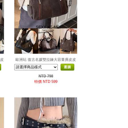
肩皮
歐洲站 復古名媛雙拉鍊大容量麂皮皮
質托特包
選購
NTD 798
特價 NTD 599