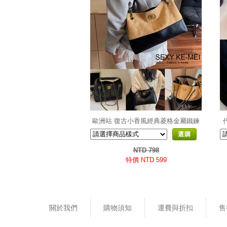
歐洲站 復古小香風經典菱格金屬鐵鍊
大容量托特包
選購
NTD 798
特價 NTD 599
關於我們
購物須知
運費與折扣
售