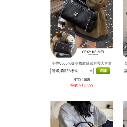
小香Coco名媛菱格紋鏈鎖肩帶大容量
皮質保齡球包
選購
NTD 1065
特價 NTD 599