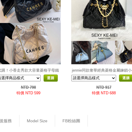
代購！小香走秀款大容量菱格字母鐵
jennie同款奢華經典菱格金屬鍊鎖
鍊子母包
大容量水桶包
選購
選購
NTD 798
NTD 917
特價 NTD 599
特價 NTD 688
後服務
Model Size
FB粉絲團