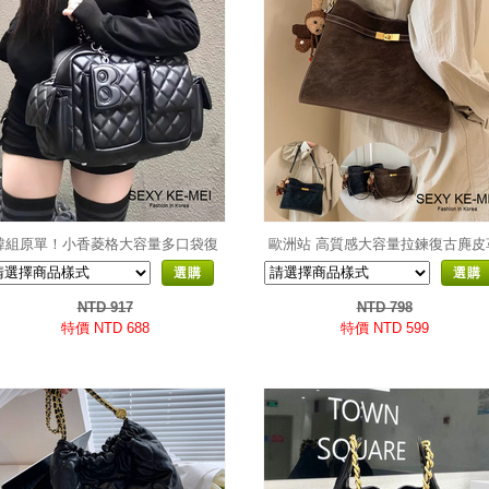
韓組原單！小香菱格大容量多口袋復
歐洲站 高質感大容量拉鍊復古麂皮
古皮革機車包
三用托特包
選購
選購
NTD 917
NTD 798
特價 NTD 688
特價 NTD 599