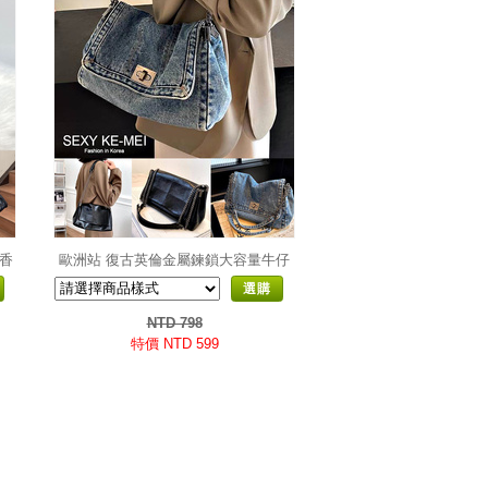
小香
歐洲站 復古英倫金屬鍊鎖大容量牛仔
托特包
選購
NTD 798
特價 NTD 599