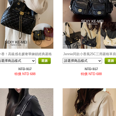
小香！高級感名媛奢華鍊鎖經典菱格
Jennie同款小香風25C三用菱格單
紋大容量水桶包
質嬉皮包
選購
選購
NTD 917
NTD 917
特價 NTD 688
特價 NTD 688