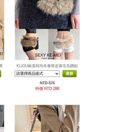
革
KLIOU歐美時尚冬奢華皮著毛毛鑽釦
腰帶
選購
NTD 576
特價 NTD 288