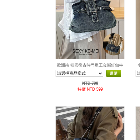
歐洲站 韓國復古時尚重工金屬釘釦牛
仔大托特包
選購
NTD 798
特價 NTD 599