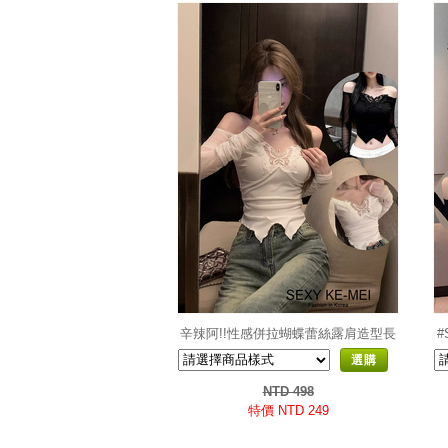
辛辣阿!!性感併拉蝴蝶蕾絲露肩造型長
#
袖上衣
選購
NTD 498
特價 NTD 249