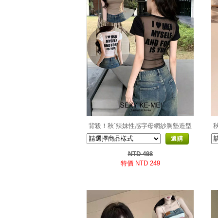
背殺！秋`辣妹性感字母網紗胸墊造型
上衣
選購
NTD 498
特價 NTD 249