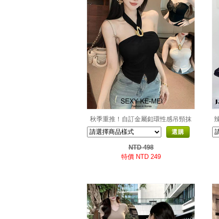
秋季重推！自訂金屬釦環性感吊頸抹
胸上衣
選購
NTD 498
特價 NTD 249