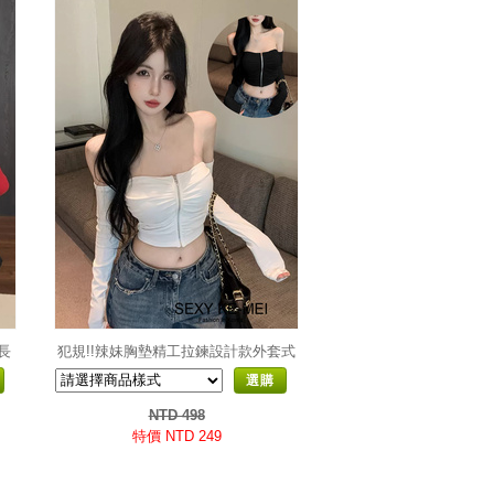
長
犯規!!辣妹胸墊精工拉鍊設計款外套式
上衣
選購
NTD 498
特價 NTD 249