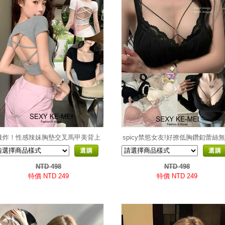
辣炸！性感辣妹胸墊交叉馬甲美背上
spicy禁慾女友!好撩低胸鑽釦蕾絲
衣
圈內衣
選購
選購
NTD 498
NTD 498
特價 NTD 249
特價 NTD 249