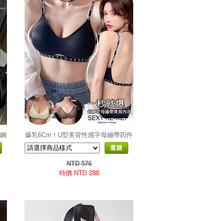
無鋼
爆乳6Cm！U型美背性感字母繃帶四件
式內衣
選購
NTD 576
特價 NTD 288