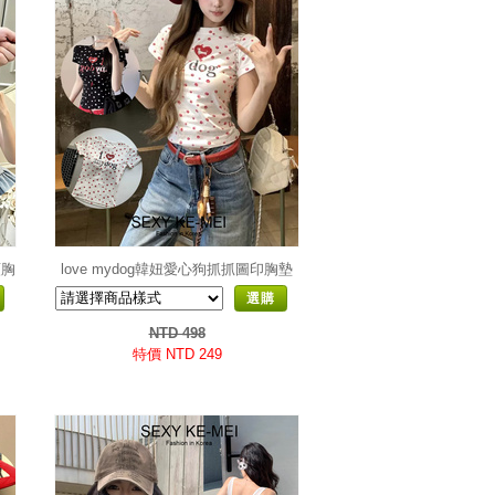
頸胸
love mydog韓妞愛心狗抓抓圖印胸墊
短袖上衣
選購
NTD 498
特價 NTD 249