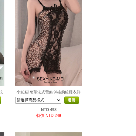
式
小妖精!奢華法式蕾絲併接豹紋睡衣洋
裝
選購
NTD 498
特價 NTD 249