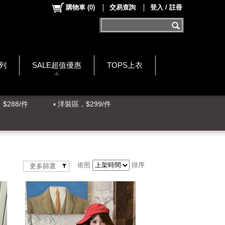
購物車
(
0
)
交易查詢
登入 / 註冊
系列
SALE超值優惠
TOPS上衣
，$288/件
▪️ 洋裝區，$299/件
依照
排序
更多篩選