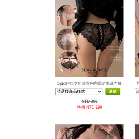
Spic純欲少女感撞色蝴蝶結蕾絲內褲
(二入組)
選購
NTD 398
特價 NTD 199