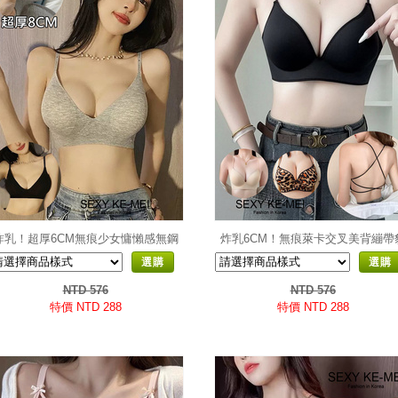
炸乳！超厚6CM無痕少女慵懶感無鋼
炸乳6CM！無痕萊卡交叉美背繃帶
圈字母肩帶內衣
紋內衣
選購
選購
NTD 576
NTD 576
特價 NTD 288
特價 NTD 288