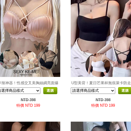
辛辣神器！性感交叉美胸絲綢亮面爆
U型美背！夏日芒果杯無痕萊卡防走
乳無鋼圈內衣
抹胸內衣
選購
選購
NTD 398
NTD 398
特價 NTD 199
特價 NTD 199