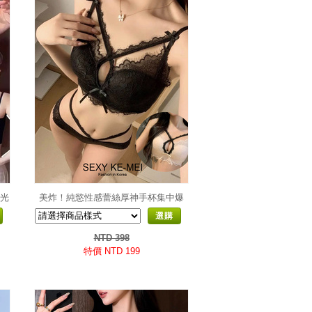
光
美炸！純慾性感蕾絲厚神手杯集中爆
乳內衣
選購
NTD 398
特價 NTD 199