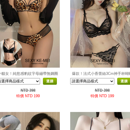
小貓女！純慾感豹紋字母繃帶無鋼圈
爆款！法式小香蕾絲3Cm神手杯蝴
內衣
結內衣
選購
選購
NTD 398
NTD 398
特價 NTD 199
特價 NTD 199