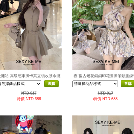
歐洲站 高級感軍風卡其立領收腰傘擺
春`復古老花鎖鎖印花圖騰吊頸腰鍊
洋裝+附腰帶
紡A字洋裝
選購
選購
NTD 917
NTD 917
特價 NTD 688
特價 NTD 688