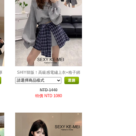
厚
SHIY韓版！高級感電繡上衣+格子綁
帶裙套裝
選購
NTD 1440
特價 NTD 1080