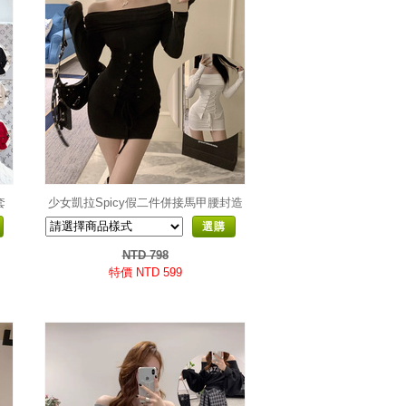
套
少女凱拉Spicy假二件併接馬甲腰封造
型洋裝
選購
NTD 798
特價 NTD 599