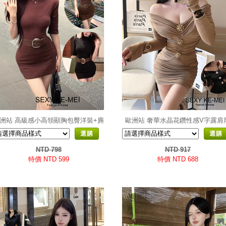
洲站 高級感小高領顯胸包臀洋裝+麂
歐洲站 奢華水晶花鑽性感V字露肩
皮革腰帶套裝
款連身洋裝
選購
選購
NTD 798
NTD 917
特價 NTD 599
特價 NTD 688