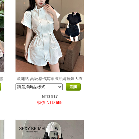
雪
歐洲站 高級感卡其軍風抽繩拉鍊大衣
式洋裝
選購
NTD 917
特價 NTD 688