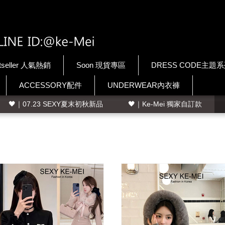
tseller 人氣熱銷
Soon 現貨專區
DRESS CODE主題
ACCESSORY配件
UNDERWEAR內衣褲
🖤｜07.23 SEXY夏末初秋新品
🖤｜Ke-Mei 獨家自訂款