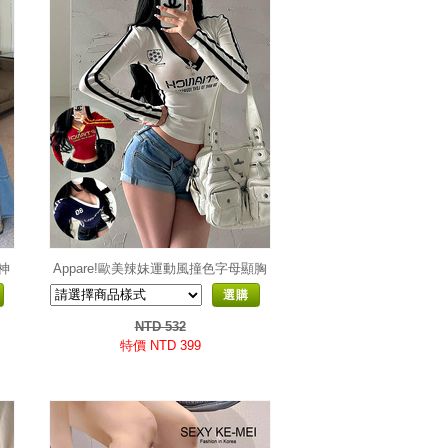
神
Appare!歐美辣妹運動風撞色字母顯胸
T恤
選購
NTD 532
特價 NTD 399