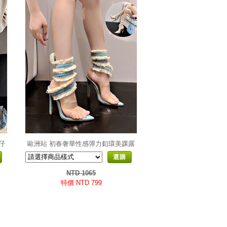
仔
歐洲站 初春奢華性感彈力釦環美踝露
指高跟鞋
選購
NTD 1065
特價 NTD 799