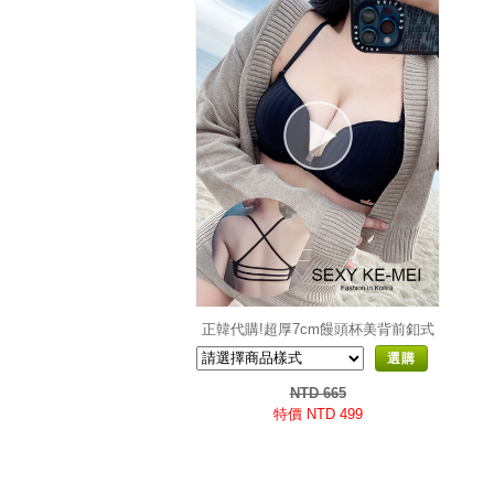
正韓代購!超厚7cm饅頭杯美背前釦式
內衣
選購
NTD 665
特價 NTD 499